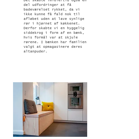
Det skabte imidlertid også en
del udfordringer at få
badeværelset rykket, da vi
ikke kunne få fald nok til
afløbet uden at lave synlige
rør i hjørnet af køkkenet.
Derfor skabte vi en hyggelig
siddekrog i form af en bænk,
hvis formål var at skjule
rørene. I bænken har familien
valgt at opmagasinere deres
altanpuder.