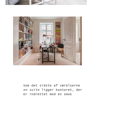
Som det sidste af værelserne
en suite
ligger kontoret, der
er indrettet med en smuk
snedkerbygget reol og
skabsvæg for enden. Denne væg
gør det let at rydde op og
giver mere plads til at leve.
Den rummer også en seng som
kan klappes ned,
og dermed
kan rummet også benyttes som
gæsteværelse.